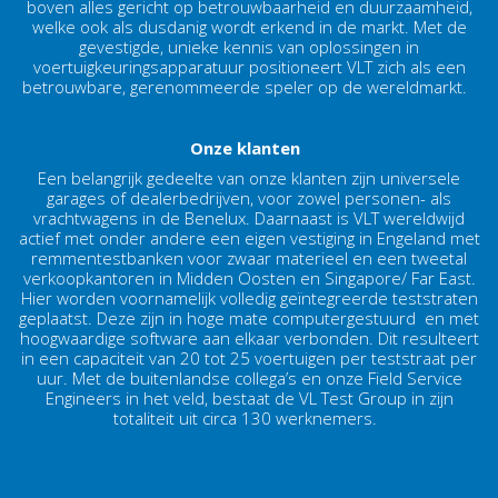
boven alles gericht op betrouwbaarheid en duurzaamheid,
welke ook als dusdanig wordt erkend in de markt. Met de
gevestigde, unieke kennis van oplossingen in
voertuigkeuringsapparatuur positioneert VLT zich als een
betrouwbare, gerenommeerde speler op de wereldmarkt.
Onze klanten
Een belangrijk gedeelte van onze klanten zijn universele
garages of dealerbedrijven, voor zowel personen- als
vrachtwagens in de Benelux. Daarnaast is VLT wereldwijd
actief met onder andere een eigen vestiging in Engeland met
remmentestbanken voor zwaar materieel en een tweetal
verkoopkantoren in Midden Oosten en Singapore/ Far East.
Hier worden voornamelijk volledig geïntegreerde teststraten
geplaatst. Deze zijn in hoge mate computergestuurd en met
hoogwaardige software aan elkaar verbonden. Dit resulteert
in een capaciteit van 20 tot 25 voertuigen per teststraat per
uur. Met de buitenlandse collega’s en onze Field Service
Engineers in het veld, bestaat de VL Test Group in zijn
totaliteit uit circa 130 werknemers.