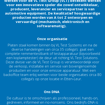
Werken voor de VL Test Group (VLT) betekent werken
voor een innovatieve speler die zowel ontwikkelaar,
producent, leverancier en servicepartner is van
automotive equipment. De kwalitatief hoogwaardige
producten worden van A tot Z ontworpen en
vervaardigd (mechanisch, elektronisch en
softwarematig).
Onze organisatie
Platen staal komen binnen bij VL Test Systems en na de
diverse handelingen van circa 35 collega’s gaat een
complete remmentestbank of testapparatuur (bijvoorbeeld
een koplamptester) de deur uit richting VL Test Solutions.
Deze divisie van de VL Test Group is verantwoordelijk voor
de verkoop, installatie en service van bovengenoemde
producten en voor onze emissie apparatuur. Met een
backoffice team erbij werken voor beide organisaties circa 80
collega’s op onze locatie in Etten-Leur.
Ons DNA
De cultuur is te omschrijven als professioneel, hands-on,
gedreven, informeel en no-nonsens. Ons bedrijfs-DNA is