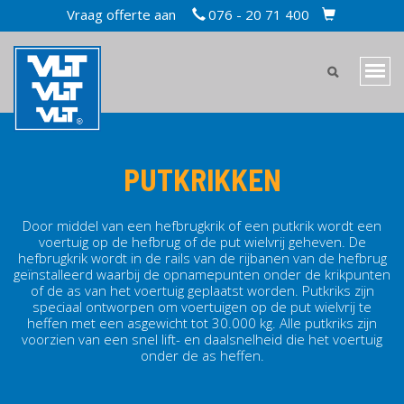
Overslaan
Vraag offerte aan
076 - 20 71 400
TOPBAR
en
CART
naar
MAIN
de
Navi
inhoud
MENU
wiss
gaan
MOBILE
PUTKRIKKEN
Door middel van een hefbrugkrik of een putkrik wordt een
voertuig op de hefbrug of de put wielvrij geheven. De
hefbrugkrik wordt in de rails van de rijbanen van de hefbrug
geïnstalleerd waarbij de opnamepunten onder de krikpunten
of de as van het voertuig geplaatst worden. Putkriks zijn
speciaal ontworpen om voertuigen op de put wielvrij te
heffen met een asgewicht tot 30.000 kg. Alle putkriks zijn
voorzien van een snel lift- en daalsnelheid die het voertuig
onder de as heffen.