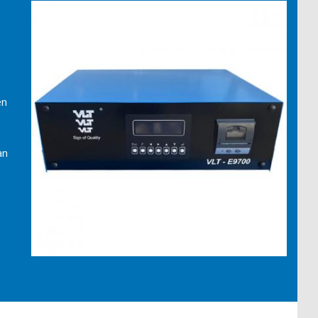
en
an