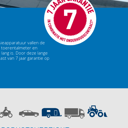
ieapparatuur vallen de
l, toerentalmeter en
lang is. Door deze lange
ast van 7 jaar garantie op
.