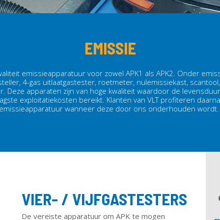
EMISSIE
aliteit emissieapparatuur voor zowel APK1 als APK2. Onder emiss
teller, 4-gas uitlaatgastester, roetmeter, nulemissiekast, scantoo
. Deze apparaten zijn van hoge kwaliteit waardoor de levensduur 
ste exploitatiekosten bereikt. Klanten van VLT profiteren daarna
emissieapparatuur wanneer deze door ons onderhouden wordt
VIER- / VIJFGASTESTERS
De vereiste apparatuur om APK te mogen