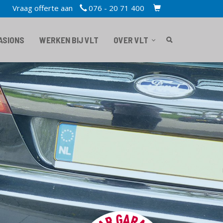
Vraag offerte aan
076 - 20 71 400
TOPBAR
CART
ASIONS
WERKEN BIJ VLT
OVER VLT