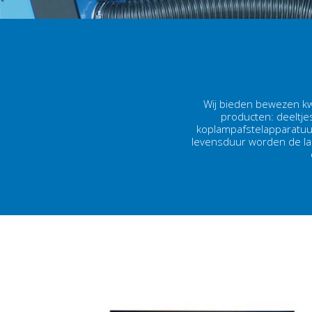
Wij bieden bewezen kw
producten: deeltjes
koplampafstelapparatuur
levensduur worden de laag