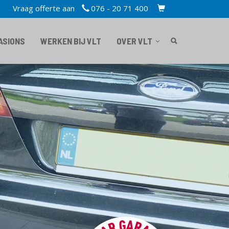
Vraag offerte aan
076 - 20 71 400
TOPBAR
CART
ASIONS
WERKEN BIJ VLT
OVER VLT