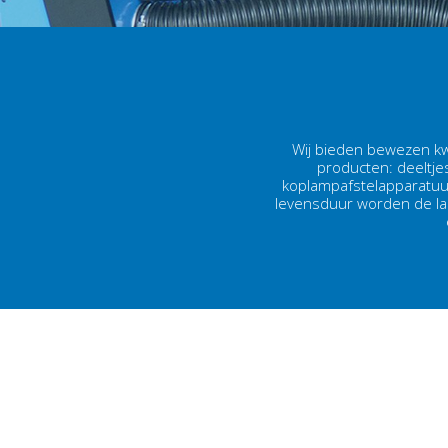
Wij bieden bewezen kw
producten: deeltjes
koplampafstelapparatuur
levensduur worden de laag