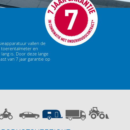
ieapparatuur vallen de
l, toerentalmeter en
lang is. Door deze lange
ast van 7 jaar garantie op
.