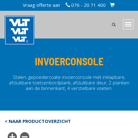
Overslaan
Vraag offerte aan
076 - 20 71 400
TOPBAR
en
CART
naar
MAIN
de
Navi
inhoud
MENU
wiss
gaan
MOBILE
INVOERCONSOLE
Stalen, gepoedercoate invoerconsole met inklapbare,
afsluitbare toetsenbordplank, afsluitbare deur, 2 planken
aan de binnenkant, 4 verstelbare voeten.
< NAAR PRODUCTOVERZICHT