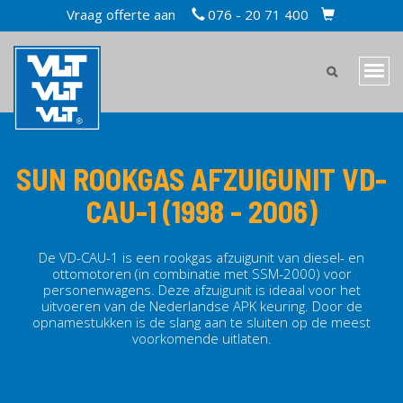
Overslaan
Vraag offerte aan
076 - 20 71 400
TOPBAR
en
CART
naar
MAIN
de
Navi
inhoud
MENU
wiss
gaan
MOBILE
SUN ROOKGAS AFZUIGUNIT VD-
CAU-1 (1998 - 2006)
De VD-CAU-1 is een
rookgas afzuigunit
van diesel- en
ottomotoren (in combinatie met SSM-2000) voor
personenwagens. Deze
afzuigunit
is ideaal voor het
uitvoeren van de Nederlandse APK keuring. Door de
opnamestukken is de slang aan te sluiten op de meest
voorkomende uitlaten.